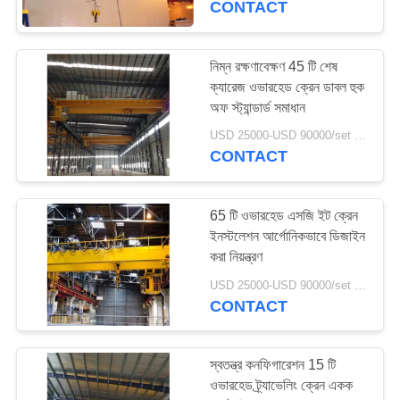
CONTACT
58
নিম্ন রক্ষণাবেক্ষণ 45 টি শেষ
পিলার মাউন্ট জিব ক্রেন
ক্যারেজ ওভারহেড ক্রেন ডাবল হুক
অফ স্ট্যান্ডার্ড সমাধান
USD 25000-USD 90000/set MOQ:1 সেট
CONTACT
65 টি ওভারহেড এসজি ইট ক্রেন
58
ইনস্টলেশন আর্গোনিকভাবে ডিজাইন
করা নিয়ন্ত্রণ
একক গার্ডার গ্যান্ট্রি ক্রেন
USD 25000-USD 90000/set MOQ:1 সেট
CONTACT
স্বতন্ত্র কনফিগারেশন 15 টি
ওভারহেড ট্র্যাভেলিং ক্রেন একক