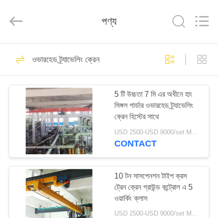
Henan
Silence
Industry
পণ্য
Co.,
Ltd..
All
Rights
Reserved.
বাড়ি
44
ওভারহেড ট্র্যাভেলিং ক্রেন
ওভারহেড ট্র্যাভেলিং ক্রেন
পণ্য
5 টি উচ্চতা 7 মি এর অধীনে হাং
সিঙ্গল গার্ডার ওভারহেড ট্র্যাভেলিং
আমাদের
ক্রেন হিস্টের সাথে
সম্পর্কে
USD 2500-USD 9000/set MOQ:1 সেট
CONTACT
43
কারখানা
ভ্রমণ
10 টন সাসপেনশন টাইপ ক্রস
ইউরোপীয় ওভারহেড ক্রেন
ট্রেন ক্রেন গ্রাউন্ড কন্ট্রোল এ 5
ওয়ার্কিং ক্লাস
মান
USD 2500-USD 9000/set MOQ:1 সেট