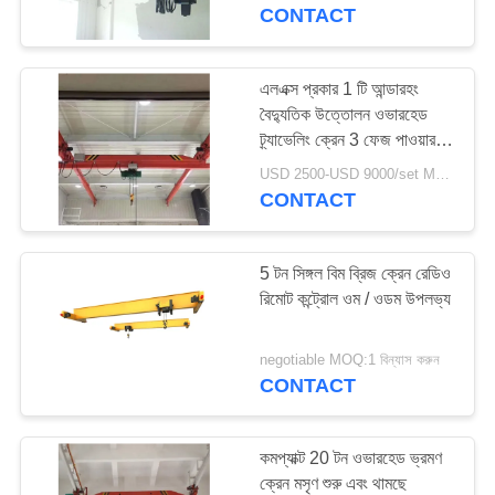
নিয়ন্ত্রণ
CONTACT
যোগাযোগ
এলএক্স প্রকার 1 টি আন্ডারহং
35
বৈদ্যুতিক উত্তোলন ওভারহেড
করুন
ট্র্যাভেলিং ক্রেন 3 ফেজ পাওয়ার
ওয়ার্কশপ ওভারহেড ক্রেন
সাপ্লাই
USD 2500-USD 9000/set MOQ:1 সেট
উদ্ধৃতির
CONTACT
জন্য
আবেদন
5 টন সিঙ্গল বিম ব্রিজ ক্রেন রেডিও
রিমোট কন্ট্রোল ওম / ওডম উপলভ্য
64
সাইট
negotiable MOQ:1 বিন্যাস করুন
ম্যাপ
CONTACT
পোর্টেবল গ্যান্ট্রি ক্রেন
PRIVACY
কমপ্যাক্ট 20 টন ওভারহেড ভ্রমণ
POLICY
ক্রেন মসৃণ শুরু এবং থামছে