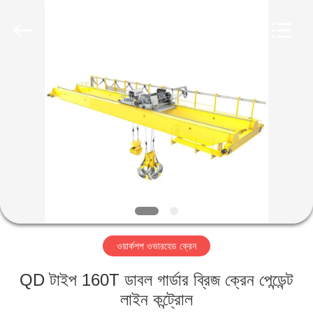
Henan
Silence
Industry
Co.,
Ltd..
All
Rights
Reserved.
বাড়ি
পণ্য
আমাদের
সম্পর্কে
কারখানা
ওয়ার্কশপ ওভারহেড ক্রেন
ভ্রমণ
QD টাইপ 160T ডাবল গার্ডার ব্রিজ ক্রেন পেন্ডেন্ট
মান
লাইন কন্ট্রোল