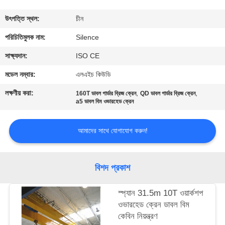
নিয়ন্ত্রণ
উৎপত্তি স্থল:
চীন
যোগাযোগ
পরিচিতিমুলক নাম:
Silence
করুন
সাক্ষ্যদান:
ISO CE
মডেল নম্বার:
এলএইচ কিউডি
উদ্ধৃতির
লক্ষণীয় করা:
,
,
160T ডাবল গার্ডার ব্রিজ ক্রেন
QD ডাবল গার্ডার ব্রিজ ক্রেন
জন্য
a5 ডাবল বিম ওভারহেড ক্রেন
আবেদন
আমাদের সাথে যোগাযোগ করুন!
সাইট
বিশদ প্রকাশ
ম্যাপ
স্প্যান 31.5m 10T ওয়ার্কশপ
PRIVACY
ওভারহেড ক্রেন ডাবল বিম
কেবিন নিয়ন্ত্রণ
POLICY