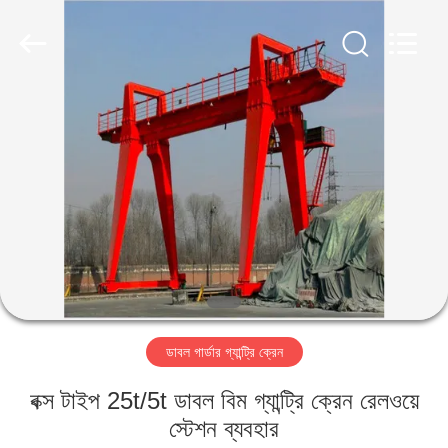
Henan
Silence
Industry
Co.,
Ltd..
All
Rights
Reserved.
বাড়ি
পণ্য
আমাদের
সম্পর্কে
কারখানা
ডাবল গার্ডার গ্যান্ট্রি ক্রেন
ভ্রমণ
বক্স টাইপ 25t/5t ডাবল বিম গ্যান্ট্রি ক্রেন রেলওয়ে
মান
স্টেশন ব্যবহার