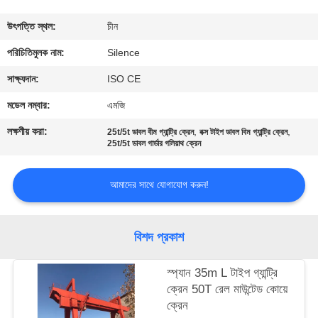
নিয়ন্ত্রণ
উৎপত্তি স্থল:
চীন
যোগাযোগ
পরিচিতিমুলক নাম:
Silence
করুন
সাক্ষ্যদান:
ISO CE
মডেল নম্বার:
এমজি
উদ্ধৃতির
লক্ষণীয় করা:
,
,
25t/5t ডাবল বীম গ্যান্ট্রি ক্রেন
বক্স টাইপ ডাবল বিম গ্যান্ট্রি ক্রেন
জন্য
25t/5t ডাবল গার্ডার গলিয়াথ ক্রেন
আবেদন
আমাদের সাথে যোগাযোগ করুন!
সাইট
বিশদ প্রকাশ
ম্যাপ
স্প্যান 35m L টাইপ গ্যান্ট্রি
PRIVACY
ক্রেন 50T রেল মাউন্টেড কোয়ে
ক্রেন
POLICY