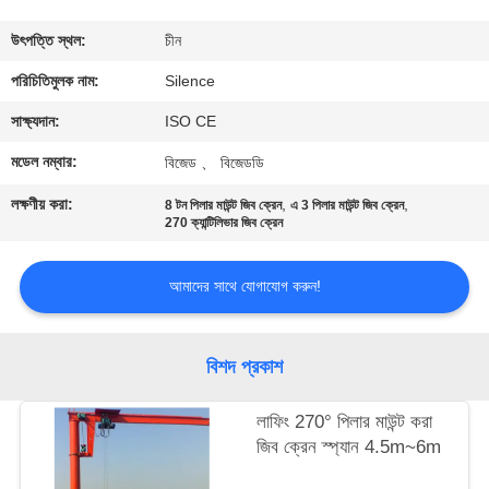
নিয়ন্ত্রণ
উৎপত্তি স্থল:
চীন
যোগাযোগ
পরিচিতিমুলক নাম:
Silence
করুন
সাক্ষ্যদান:
ISO CE
মডেল নম্বার:
বিজেড 、 বিজেডডি
উদ্ধৃতির
লক্ষণীয় করা:
,
,
8 টন পিলার মাউন্ট জিব ক্রেন
এ 3 পিলার মাউন্ট জিব ক্রেন
জন্য
270 ক্যান্টিলিভার জিব ক্রেন
আবেদন
আমাদের সাথে যোগাযোগ করুন!
সাইট
বিশদ প্রকাশ
ম্যাপ
লাফিং 270° পিলার মাউন্ট করা
PRIVACY
জিব ক্রেন স্প্যান 4.5m~6m
POLICY