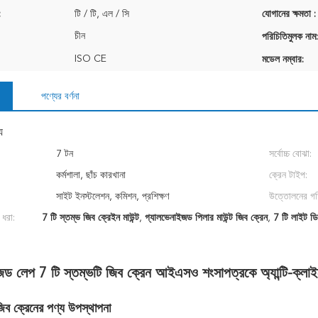
:
টি / টি, এল / সি
যোগানের ক্ষমতা :
চীন
পরিচিতিমুলক নাম:
ISO CE
মডেল নম্বার:
পণ্যের বর্ণনা
য
7 টন
সর্বোচ্চ বোঝা:
কর্মশালা, ছাঁচ কারখানা
ক্রেন টাইপ:
সাইট ইনস্টলেশন, কমিশন, প্রশিক্ষণ
উত্তোলনের গত
 ধরা:
7 টি স্তম্ভ জিব ক্রেইন মাউন্ট
,
গ্যালভেনাইজড পিলার মাউন্ট জিব ক্রেন
,
7 টি লাইট ডিউ
জড লেপ 7 টি স্তম্ভটি জিব ক্রেন আইএসও শংসাপত্রকে অ্যান্টি-ক্লাই
 জিব ক্রেনের পণ্য উপস্থাপনা