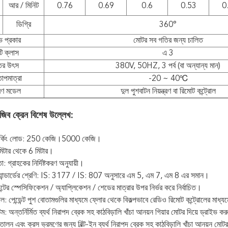
আর / মিনিট
0.76
0.69
0.6
0.53
0
ডিগ্রি
360
°
ভ প্রকার
মোটর সব গতির জন্য চালিত
 ​​ক্লাস
এ 3
ির উৎস
380V, 50HZ, 3 পর্ব (বা অন্যান্য মান)
াপমাত্রা
-20 ~ 40
℃
ত্রণ মডেল
দুল পুশবাটন নিয়ন্ত্রণ বা রিমোট কন্ট্রোল
ট জিব ক্রেন বিশেষ উল্লেখ:
়ার্কিং লোড: 250 কেজি।5000 কেজি।
2 মিটার থেকে 6 মিটার।
তা: গ্রাহকের নির্দিষ্টকরণ অনুযায়ী।
স্ট্যান্ডার্ডের শ্রেণি: IS: 3177 / IS: 807 অনুসারে এম 5, এম 7, এম 8 এর সমান।
েন্টের স্পেসিফিকেশন / অ্যাপ্লিকেশন / শেডের মাত্রার উপর নির্ভর করে নির্বাচিত।
রোল: পেন্ডেন্ট পুশ বোতামগুলির মাধ্যমে ফ্লোর থেকে বিকল্পভাবে রেডিও রিমোট কন্ট্রোলের মাধ্
েম: অন্তর্নির্মিত ব্যর্থ নিরাপদ ব্রেক সহ কাঠবিড়ালি খাঁচা আনয়ন গিয়ার মোটর দিয়ে ড্রাইভ ক
োলন এবং ক্রস ভ্রমণের জন্য বিল্ট-ইন ব্যর্থ নিরাপদ ব্রেক সহ কাঠবিড়ালি খাঁচা আনয়ন ম