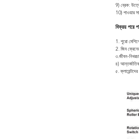
9) ব্রেক: উত্ত
10) পাওয়ার সা
বিক্রয় পরে প
1. পুরো মেশিনে
2. জিব ক্রেনে
৩.জীবন-নিখরচায
৪) আন্তর্জাতিক
৫. ক্লায়েন্টদ