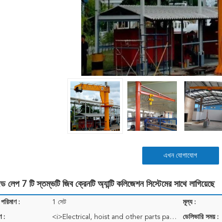
এখন যোগাযোগ
ড লেপ 7 টি স্তম্ভটি জিব ক্রেনটি অ্যান্টি কলিজেশন সিস্টেমের সাথে লাগিয়েছে
 পরিমাণ :
1 সেট
মূল্য :
ণ :
<i>Electrical, hoist and other parts packed by high quality plywood crate;</i> <b>বৈদ্যুতিক, উত্তোলন
ডেলিভারি সময় :