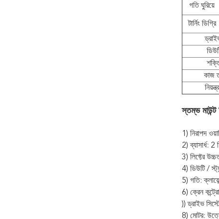
গতি ঘুরিয়ে
টার্নিং ডিগ্রি
ড্রাই
ডিউটি
শক্ত
কাজ ত
নিয়ন্
স্তম্ভ মাউন্
1) নিরাপদ ওয
2) ব্যাসার্ধ: 
3) লিফ্টের উচ্চ
4) ডিউটি ​​/ 
5) গতি: ক্লায়
6) ক্রেন কন্ট্
)) ড্রাইভ সিস্ট
8) মোটর: উত্ত