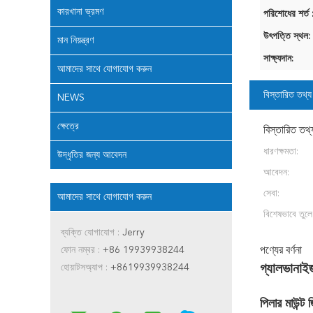
কারখানা ভ্রমণ
পরিশোধের শর্ত 
উৎপত্তি স্থল:
মান নিয়ন্ত্রণ
সাক্ষ্যদান:
আমাদের সাথে যোগাযোগ করুন
বিস্তারিত তথ্য
NEWS
ক্ষেত্রে
বিস্তারিত তথ্
ধারণক্ষমতা:
উদ্ধৃতির জন্য আবেদন
আবেদন:
সেবা:
আমাদের সাথে যোগাযোগ করুন
বিশেষভাবে তুলে
ব্যক্তি যোগাযোগ :
Jerry
ফোন নম্বর :
+86 19939938244
পণ্যের বর্ণনা
হোয়াটসঅ্যাপ :
+8619939938244
গ্যালভানাই
পিলার মাউন্ট