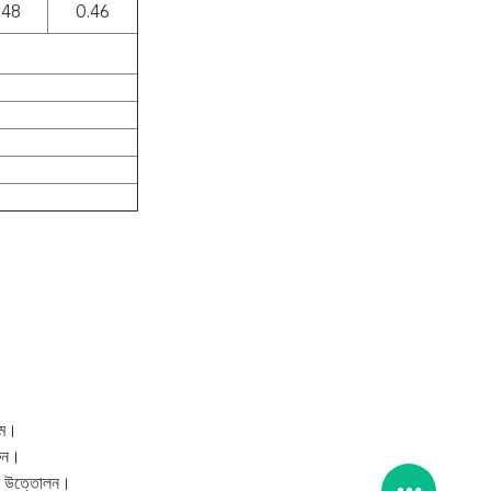
.48
0.46
যমে।
রুন।
োটর উত্তোলন।