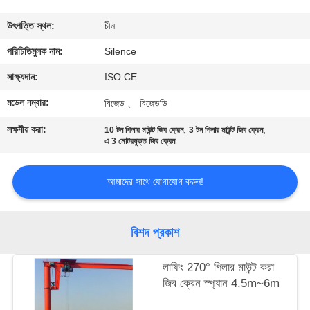
নিয়ন্ত্রণ
উৎপত্তি স্থল:
চীন
যোগাযোগ
পরিচিতিমুলক নাম:
Silence
করুন
সাক্ষ্যদান:
ISO CE
মডেল নম্বার:
বিজেড 、 বিজেডডি
উদ্ধৃতির
লক্ষণীয় করা:
,
,
10 টন পিলার মাউন্ট জিব ক্রেন
3 টন পিলার মাউন্ট জিব ক্রেন
জন্য
এ 3 মোটরযুক্ত জিব ক্রেন
আবেদন
আমাদের সাথে যোগাযোগ করুন!
সাইট
বিশদ প্রকাশ
ম্যাপ
লাফিং 270° পিলার মাউন্ট করা
PRIVACY
জিব ক্রেন স্প্যান 4.5m~6m
POLICY