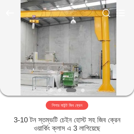
Henan
Silence
Industry
Co.,
Ltd..
All
Rights
Reserved.
বাড়ি
পণ্য
আমাদের
সম্পর্কে
কারখানা
পিলার মাউন্ট জিব ক্রেন
ভ্রমণ
3-10 টন স্তম্ভটি চেইন হোস্ট সহ জিব ক্রেন
মান
ওয়ার্কিং ক্লাস এ 3 লাগিয়েছে