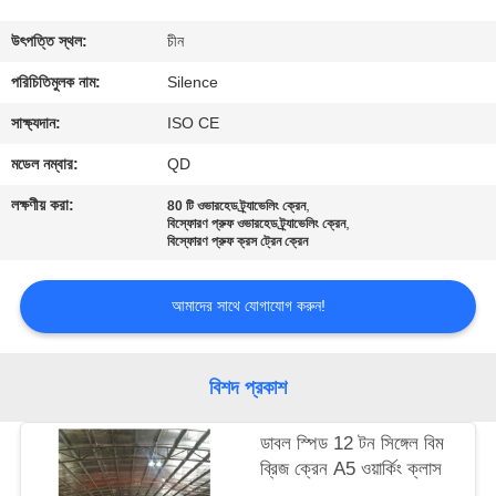
নিয়ন্ত্রণ
উৎপত্তি স্থল:
চীন
যোগাযোগ
পরিচিতিমুলক নাম:
Silence
করুন
সাক্ষ্যদান:
ISO CE
মডেল নম্বার:
QD
উদ্ধৃতির
লক্ষণীয় করা:
,
80 টি ওভারহেড ট্র্যাভেলিং ক্রেন
,
জন্য
বিস্ফোরণ প্রুফ ওভারহেড ট্র্যাভেলিং ক্রেন
বিস্ফোরণ প্রুফ ক্রস ট্রেন ক্রেন
আবেদন
আমাদের সাথে যোগাযোগ করুন!
সাইট
ম্যাপ
বিশদ প্রকাশ
PRIVACY
ডাবল স্পিড 12 টন সিঙ্গেল বিম
ব্রিজ ক্রেন A5 ওয়ার্কিং ক্লাস
POLICY