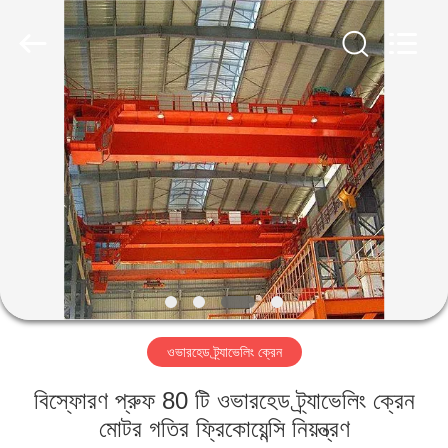
Henan
Silence
Industry
Co.,
Ltd..
All
Rights
Reserved.
বাড়ি
পণ্য
আমাদের
সম্পর্কে
কারখানা
ওভারহেড ট্র্যাভেলিং ক্রেন
ভ্রমণ
বিস্ফোরণ প্রুফ 80 টি ওভারহেড ট্র্যাভেলিং ক্রেন
মান
মোটর গতির ফ্রিকোয়েন্সি নিয়ন্ত্রণ