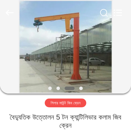
Henan
Silence
Industry
Co.,
Ltd..
All
Rights
Reserved.
বাড়ি
পণ্য
আমাদের
সম্পর্কে
কারখানা
পিলার মাউন্ট জিব ক্রেন
ভ্রমণ
বৈদ্যুতিক উত্তোলন 5 টন ক্যান্টিলিভার কলাম জিব
মান
ক্রেন