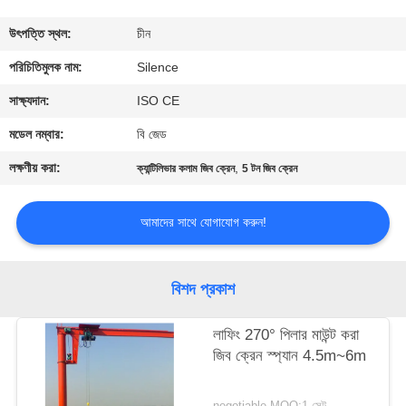
নিয়ন্ত্রণ
উৎপত্তি স্থল:
চীন
যোগাযোগ
পরিচিতিমুলক নাম:
Silence
করুন
সাক্ষ্যদান:
ISO CE
মডেল নম্বার:
বি জেড
উদ্ধৃতির
লক্ষণীয় করা:
,
ক্যান্টিলিভার কলাম জিব ক্রেন
5 টন জিব ক্রেন
জন্য
আবেদন
আমাদের সাথে যোগাযোগ করুন!
সাইট
বিশদ প্রকাশ
ম্যাপ
লাফিং 270° পিলার মাউন্ট করা
জিব ক্রেন স্প্যান 4.5m~6m
PRIVACY
POLICY
negotiable MOQ:1 সেট