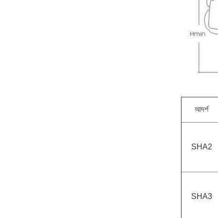
আদর্শ
SHA2
SHA3