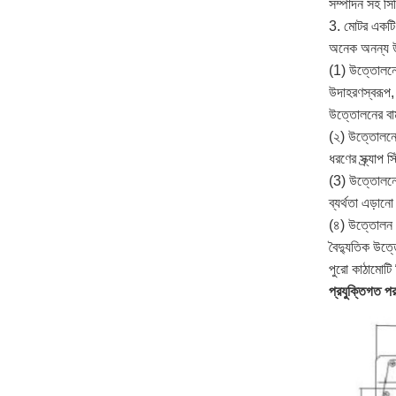
সম্পাদন সহ সিড
3. মোটর একটি দ
অনেক অনন্য উদ্
(1) উত্তোলনের
উদাহরণস্বরূপ, 
উত্তোলনের বা
(২) উত্তোলনের 
ধরণের স্ক্র্যা
(3) উত্তোলনের 
ব্যর্থতা এড়া
(৪) উত্তোলন মূল
বৈদ্যুতিক উত্
পুরো কাঠামোটি 
প্রযুক্তিগত পর