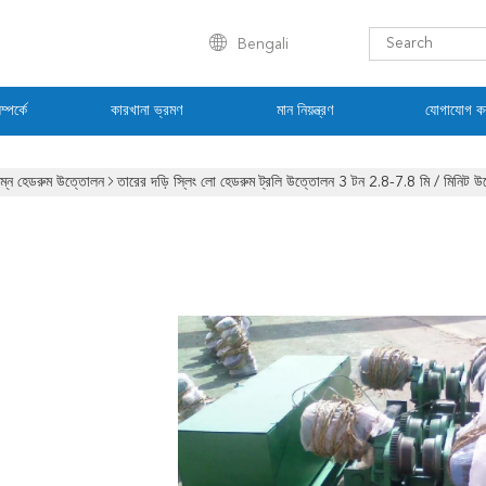
Bengali
্পর্কে
কারখানা ভ্রমণ
মান নিয়ন্ত্রণ
যোগাযোগ ক
িম্ন হেডরুম উত্তোলন
তারের দড়ি স্লিং লো হেডরুম ট্রলি উত্তোলন 3 টন 2.8-7.8 মি / মিনিট 