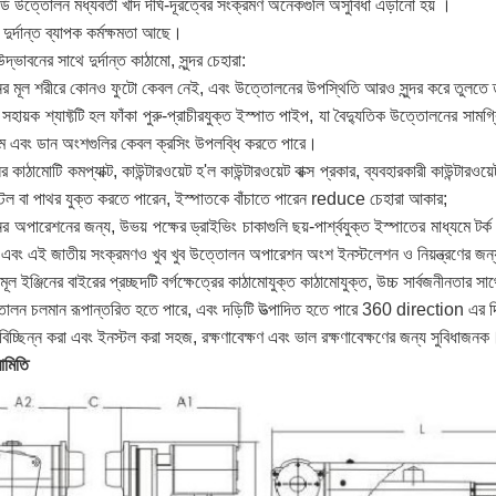
ি উত্তোলন মধ্যবর্তী খাদ দীর্ঘ-দূরত্বের সংক্রমণ অনেকগুলি অসুবিধা এড়ানো হয় ।
ুর্দান্ত ব্যাপক কর্মক্ষমতা আছে।
ভাবনের সাথে দুর্দান্ত কাঠামো, সুন্দর চেহারা:
 মূল শরীরে কোনও ফুটো কেবল নেই, এবং উত্তোলনের উপস্থিতি আরও সুন্দর করে তুলতে তা
সহায়ক শ্যাফ্টটি হল ফাঁকা পুরু-প্রাচীরযুক্ত ইস্পাত পাইপ, যা বৈদ্যুতিক উত্তোলনের সাম
ম এবং ডান অংশগুলির কেবল ক্রসিং উপলব্ধি করতে পারে।
কাঠামোটি কমপ্যাক্ট, কাউন্টারওয়েট হ'ল কাউন্টারওয়েট বাক্স প্রকার, ব্যবহারকারী কাউন্টারও
প স্টিল বা পাথর যুক্ত করতে পারেন, ইস্পাতকে বাঁচাতে পারেন reduce চেহারা আকার;
অপারেশনের জন্য, উভয় পক্ষের ড্রাইভিং চাকাগুলি ছয়-পার্শ্বযুক্ত ইস্পাতের মাধ্যমে টর্ক প্র
নো এবং এই জাতীয় সংক্রমণও খুব খুব উত্তোলন অপারেশন অংশ ইনস্টলেশন ও নিয়ন্ত্রণের জন্
 ইঞ্জিনের বাইরের প্রচ্ছদটি বর্গক্ষেত্রের কাঠামোযুক্ত কাঠামোযুক্ত, উচ্চ সার্বজনীনতার সাথে 
তোলন চলমান রূপান্তরিত হতে পারে, এবং দড়িটি উত্পাদিত হতে পারে 360 direction এর দি
বিচ্ছিন্ন করা এবং ইনস্টল করা সহজ, রক্ষণাবেক্ষণ এবং ভাল রক্ষণাবেক্ষণের জন্য সুবিধাজনক
ামিতি