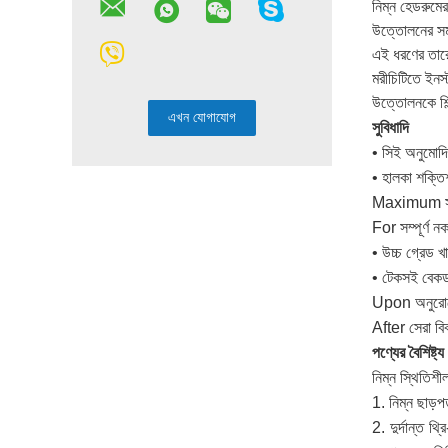
নিম্ন হেডরুমে
উত্তোলনের সমা
এই ধরণের তারে
মরীচিটিতে ইনস
উত্তোলনকে শি
সুবিধাদি
• সিই অনুমো
• হালকা শক্তিশ
Maximum সর্ব
For সম্পূর্ণ ন
• উচ্চ গ্রেড
• টেকসই বেকড 
Upon অনুরোধে
After সেরা বি
পণ্যের বৈশিষ্ট্য
নিম্ন স্থিতিশী
1. নিম্ন ছাড়প
2. দুর্দান্ত থ্