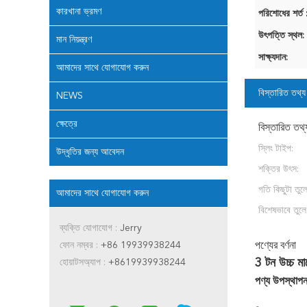
কারখানা ভ্রমণ
পরিশোধের শর্ত 
উৎপত্তি স্থল:
মান নিয়ন্ত্রণ
সাক্ষ্যদান:
আমাদের সাথে যোগাযোগ করুন
বিস্তারিত তথ্য
NEWS
ক্ষেত্রে
বিস্তারিত তথ্
স্লিং টাইপ:
উদ্ধৃতির জন্য আবেদন
শক্তির উৎস:
গতি কিছুটা তু
আমাদের সাথে যোগাযোগ করুন
বিশেষভাবে তুলে
ব্যক্তি যোগাযোগ :
Jerry
ফোন নম্বর :
+86 19939938244
পণ্যের বর্ণনা
3 টন উচ্চ মা
হোয়াটসঅ্যাপ :
+8619939938244
পণ্য উপস্থাপ