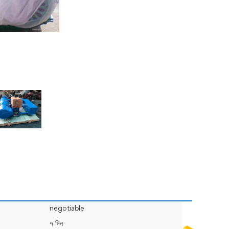
negotiable
৭ দিন