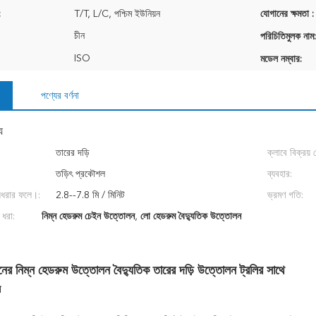
:
T/T, L/C, পশ্চিম ইউনিয়ন
যোগানের ক্ষমতা :
চীন
পরিচিতিমুলক নাম:
ISO
মডেল নম্বার:
পণ্যের বর্ণনা
য
তারের দড়ি
ক্লাবে বিক্রয়
তড়িৎ প্রকৌশল
থাকে:
ব্যবহার:
লেধরার ফলে।:
2.8--7.8 মি / মিনিট
ভ্রমণ গতি:
 ধরা:
নিম্ন হেডরুম চেইন উত্তোলন
,
লো হেডরুম বৈদ্যুতিক উত্তোলন
নের নিম্ন হেডরুম উত্তোলন বৈদ্যুতিক তারের দড়ি উত্তোলন ট্রলির সাথে
ন