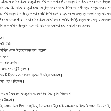
র তারের দড়ি বৈদ্যুতিক উত্তোলন সিডি এবং এমডি টাইপ বৈদ্যুতিক উত্তোলন থেকে উন্নত হ
ন হয়, এটি আরও উত্তোলনের ঘর বৃদ্ধি করে এবং ওয়ার্কশপের নির্মাণ ব্যয় সাশ্রয় করত
র-দড়ি বৈদ্যুতিক উত্তোলনগুলি ভারী জিনিসগুলি উত্তোলনের জন্য ব্যাপকভাবে ব্যবহার করা
্টল করা যেতে পারে।
এগুলি বৈদ্যুতিন হোস্ট ডাবল-মরীচি, গ্যান্ট্রি ক্রেন এবং স্লুইং ক্রে
ল্প ও আকরিক উদ্যোগ, রেলপথ, ঘাট এবং গুদামগুলিতে সাধারণ করে তুলেছে।
দিত।
ালী নির্মাণ।
াধিক লোড উত্তোলনের কম প্রচেষ্টা।
কল হুকস
 খাদ লোড চেইন।
এনামেল পেইন্ট সুরক্ষা।
র ভিত্তিতে ওভারলোড সুরক্ষা ডিভাইস উপলব্ধ।
ক্রয় পরে পরিবেশন।
ল এয়ার বৈদ্যুতিক উত্তোলনের বৈশিষ্ট্য এবং সুবিধা নিম্নরূপ:
ত্র উচ্চতা।
রি-ইন-ওয়ান ট্রান্সমিশন প্রযুক্তি, উত্তোলন রিডুসারটি উচ্চ-মানের মিশ্র ইস্পাত দিয়ে তৈরি,