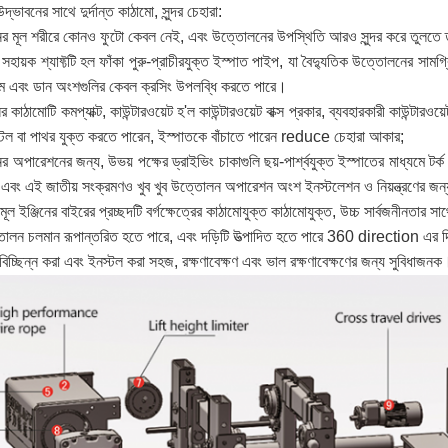
ভাবনের সাথে দুর্দান্ত কাঠামো, সুন্দর চেহারা:
 মূল শরীরে কোনও ফুটো কেবল নেই, এবং উত্তোলনের উপস্থিতি আরও সুন্দর করে তুলতে তা
সহায়ক শ্যাফ্টটি হল ফাঁকা পুরু-প্রাচীরযুক্ত ইস্পাত পাইপ, যা বৈদ্যুতিক উত্তোলনের সাম
ম এবং ডান অংশগুলির কেবল ক্রসিং উপলব্ধি করতে পারে।
কাঠামোটি কমপ্যাক্ট, কাউন্টারওয়েট হ'ল কাউন্টারওয়েট বাক্স প্রকার, ব্যবহারকারী কাউন্টারও
প স্টিল বা পাথর যুক্ত করতে পারেন, ইস্পাতকে বাঁচাতে পারেন reduce চেহারা আকার;
অপারেশনের জন্য, উভয় পক্ষের ড্রাইভিং চাকাগুলি ছয়-পার্শ্বযুক্ত ইস্পাতের মাধ্যমে টর্ক প্র
নো এবং এই জাতীয় সংক্রমণও খুব খুব উত্তোলন অপারেশন অংশ ইনস্টলেশন ও নিয়ন্ত্রণের জন্
 ইঞ্জিনের বাইরের প্রচ্ছদটি বর্গক্ষেত্রের কাঠামোযুক্ত কাঠামোযুক্ত, উচ্চ সার্বজনীনতার সাথে 
তোলন চলমান রূপান্তরিত হতে পারে, এবং দড়িটি উত্পাদিত হতে পারে 360 direction এর দি
বিচ্ছিন্ন করা এবং ইনস্টল করা সহজ, রক্ষণাবেক্ষণ এবং ভাল রক্ষণাবেক্ষণের জন্য সুবিধাজনক