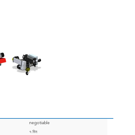
negotiable
৭ দিন