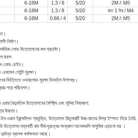
6-18M
1.3 / 8
5/20
2M /: M5
6-18M
1.3 / 8
5/20
রাত 1 টার / M4
6-18M
0.66 / 4
5/20
2M /: M5
দিত।
ালী নির্মাণ।
াধিক লোড উত্তোলনের কম প্রচেষ্টা।
কল হুকস
 খাদ লোড চেইন।
এনামেল পেইন্ট সুরক্ষা।
র ভিত্তিতে ওভারলোড সুরক্ষা ডিভাইস উপলব্ধ।
ক্রয় পরে পরিবেশন।
ল এয়ার বৈদ্যুতিক উত্তোলনের বৈশিষ্ট্য এবং সুবিধা নিম্নরূপ:
ত্র উচ্চতা।
রি-ইন-ওয়ান ট্রান্সমিশন প্রযুক্তি, উত্তোলন রিডুসারটি উচ্চ-মানের মিশ্র ইস্পাত দিয়ে তৈরি,
ি উত্তোলন মধ্যবর্তী খাদ দীর্ঘ-দূরত্বের সংক্রমণ অনেকগুলি অসুবিধা এড়ানো হয় ।
ুর্দান্ত ব্যাপক কর্মক্ষমতা আছে।