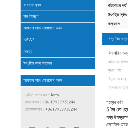
কারখানা ভ্রমণ
পরিশোধের শর্ত 
উৎপত্তি স্থল:
মান নিয়ন্ত্রণ
সাক্ষ্যদান:
আমাদের সাথে যোগাযোগ করুন
বিস্তারিত তথ্য
NEWS
ক্ষেত্রে
বিস্তারিত তথ্
তড়িৎ প্রকৌশল
উদ্ধৃতির জন্য আবেদন
ভ্রমণ গতি:
বিদ্যুৎ সরবরাহ:
আমাদের সাথে যোগাযোগ করুন
বিশেষভাবে তুলে
ব্যক্তি যোগাযোগ :
Jerry
ফোন নম্বর :
+86 19939938244
পণ্যের বর্ণনা
হোয়াটসঅ্যাপ :
+8619939938244
5 টন লো হেড
পণ্য উপস্থাপ
বৈদ্যুতিক তার