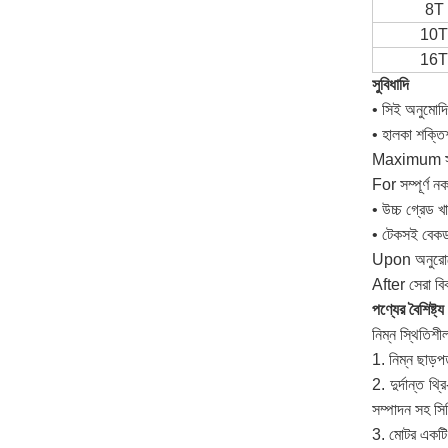
8T
10T
16T
সুবিধাদি
• সিই অনুমো
• হালকা শক্তিশ
Maximum সর্ব
For সম্পূর্ণ ন
• উচ্চ গ্রেড
• টেকসই বেকড 
Upon অনুরোধে
After সেরা বি
পণ্যের বৈশিষ্ট্য
নিম্ন স্থিতিশী
1. নিম্ন ছাড়প
2. দুর্দান্ত থ্
সম্পাদন সহ সিড
3. মোটর একটি দ