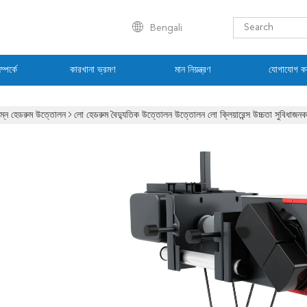
Bengali
্পর্কে
কারখানা ভ্রমণ
মান নিয়ন্ত্রণ
যোগাযোগ ক
িম্ন হেডরুম উত্তোলন
লো হেডরুম বৈদ্যুতিক উত্তোলন উত্তোলন লো ক্লিয়ারেন্স উচ্চতা সুবিধাজনক র