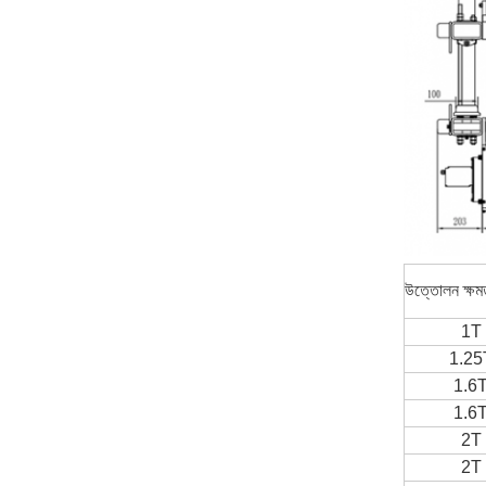
উত্তোলন ক্ষম
1T
1.25
1.6
1.6
2T
2T