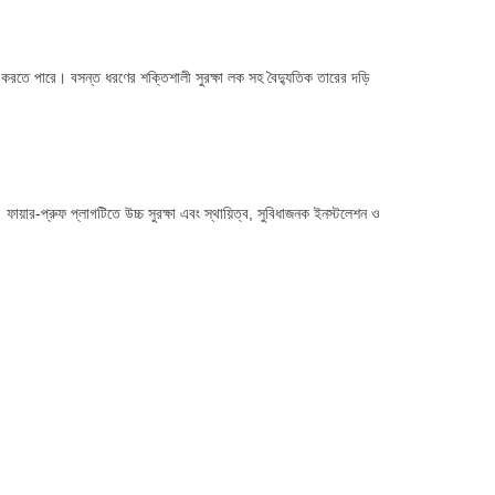
্য করতে পারে।
বসন্ত ধরণের শক্তিশালী সুরক্ষা লক সহ বৈদ্যুতিক তারের দড়ি
।
ফায়ার-প্রুফ প্লাগটিতে উচ্চ সুরক্ষা এবং স্থায়িত্ব, সুবিধাজনক ইনস্টলেশন ও