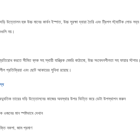
দড়ি উত্তোলন হুক উচ্চ মানের কার্বন ইস্পাত, উচ্চ সুরক্ষা দ্বারা তৈরি এবং ট্রিপল স্ট্যাটিক লোড সহ
ংগুলি নয়।
 প্রতিরোধ করতে সীমিত ব্লক সহ স্থায়ী যান্ত্রিক মেমরি কাঠামো, উচ্চ সংবেদনশীলতা সহ ফায়ার স্টপার
শীল প্রতিক্রিয়া এবং ছোট আকারের সুবিধা রয়েছে।
দ্ধ
্যুতিক তারের দড়ি উত্তোলনের কাজের অবস্থার উপর ভিত্তি করে ডেটা উপস্থাপন করুন
ওজনের মান স্পষ্টভাবে দেখান
ক্তি নকশা, জাম প্রমাণ