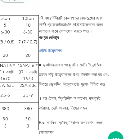
এই প্যারামিটারটি কেবলমাত্র রেফারেন্সের জন্য,
5ton
10ton
নির্দিষ্ট প্রয়োজনীয়তাগুলি কাস্টমাইজেশনের জন্য
5
10
আমাদের সাথে যোগাযোগ করতে পারে।
6-30
6-30
পণ্যের বৈশিষ্ট্য
(8 / 0,8)
7 (7 / 0,7)
মোটর উত্তোলন
20
20
■ অ্যাসিঙ্ক্রোনাস শঙ্কু রটার মোটর বৈদ্যুতিক
NAT-6 *
15NAT-6 *
7 + এফসি
37 + এফসি
তারের দড়ি উত্তোলনের উপর ইনস্টল করা হয় এবং
1670
1670
ভিতরে ব্রেকটিও উত্তোলনের সুরক্ষা নিশ্চিত করে
5A-63c
25A-63c
2.5-5
3.5-9
। বড় টোকা, স্থিতিশীল অপারেশন, কমপ্যাক্ট
কাঠামো, ছোট আকার, লিঙ্গের ওজন
380
380
50
50
Bra কার্যকর ব্রেকিং, নিরাপদ অপারেশন, সহজ
3
3
রক্ষণাবেক্ষণ