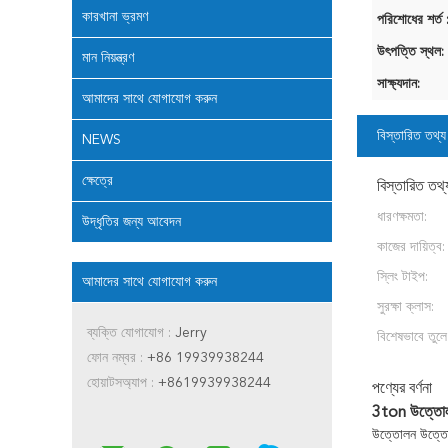
কারখানা ভ্রমণ
পরিশোধের শর্ত 
উৎপত্তি স্থল:
মান নিয়ন্ত্রণ
সাক্ষ্যদান:
আমাদের সাথে যোগাযোগ করুন
বিস্তারিত তথ্য
NEWS
ক্ষেত্রে
বিস্তারিত তথ্
ধারণক্ষমতা:
উদ্ধৃতির জন্য আবেদন
কাজের দায়িত্ব:
স্লিং টাইপ:
আমাদের সাথে যোগাযোগ করুন
সুরক্ষা ক্লাস:
ব্যক্তি যোগাযোগ :
Jerry
বিশেষভাবে তুলে
ফোন নম্বর :
+86 19939938244
হোয়াটসঅ্যাপ :
+8619939938244
পণ্যের বর্ণনা
3ton উত্তোলন 
উত্তোলন উত্তোলন