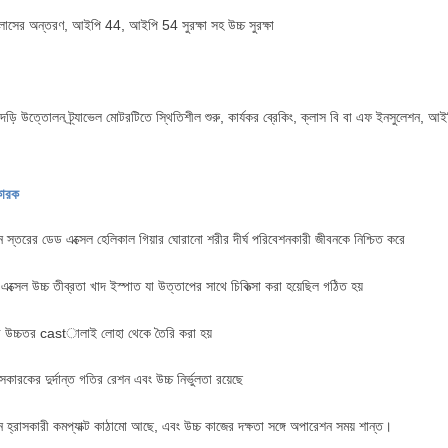
লাসের অন্তরণ, আইপি 44, আইপি 54 সুরক্ষা সহ উচ্চ সুরক্ষা
 দড়ি উত্তোলন ট্র্যাভেল মোটরটিতে স্থিতিশীল শুরু, কার্যকর ব্রেকিং, ক্লাস বি বা এফ ইনসুলেশন,
কারক
ন স্তরের ডেড এক্সেল হেলিকাল গিয়ার ঘোরানো শরীর দীর্ঘ পরিবেশনকারী জীবনকে নিশ্চিত করে
এক্সেল উচ্চ তীব্রতা খাদ ইস্পাত যা উত্তাপের সাথে চিকিত্সা করা হয়েছিল গঠিত হয়
র উচ্চতর castালাই লোহা থেকে তৈরি করা হয়
কারকের দুর্দান্ত গতির রেশন এবং উচ্চ নির্ভুলতা রয়েছে
হ্রাসকারী কমপ্যাক্ট কাঠামো আছে, এবং উচ্চ কাজের দক্ষতা সঙ্গে অপারেশন সময় শান্ত।