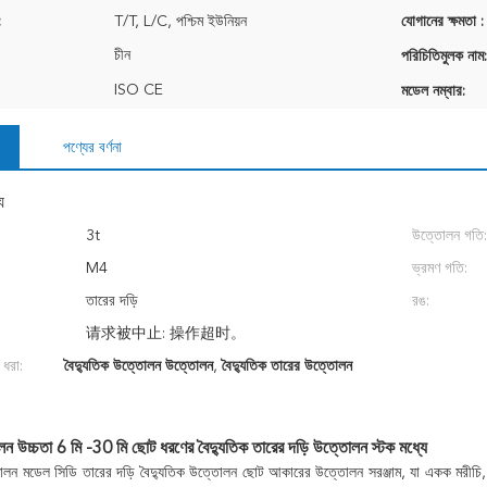
:
T/T, L/C, পশ্চিম ইউনিয়ন
যোগানের ক্ষমতা :
চীন
পরিচিতিমুলক নাম:
ISO CE
মডেল নম্বার:
পণ্যের বর্ণনা
য
3t
উত্তোলন গতি:
M4
ভ্রমণ গতি:
তারের দড়ি
রঙ:
请求被中止: 操作超时。
 ধরা:
বৈদ্যুতিক উত্তোলন উত্তোলন
,
বৈদ্যুতিক তারের উত্তোলন
উচ্চতা 6 মি -30 মি ছোট ধরণের বৈদ্যুতিক তারের দড়ি উত্তোলন স্টক মধ্যে
 মডেল সিডি তারের দড়ি বৈদ্যুতিক উত্তোলন ছোট আকারের উত্তোলন সরঞ্জাম, যা একক মরীচি, সেতু, গ