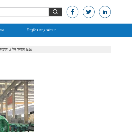
রুন
উদ্ধৃতির জন্য আবেদন
্চতা 3 টন ক্ষমতা Ists