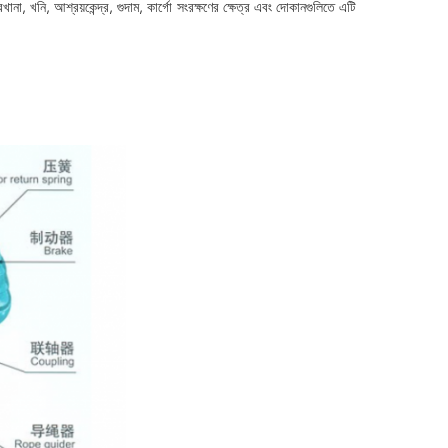
া, খনি, আশ্রয়কেন্দ্র, গুদাম, কার্গো সংরক্ষণের ক্ষেত্র এবং দোকানগুলিতে এটি