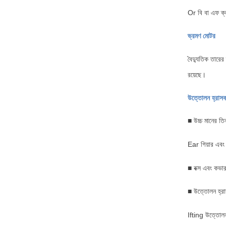
Or বি বা এফ ক্
ভ্রমণ মোটর
বৈদ্যুতিক তারের
রয়েছে।
উত্তোলন হ্রাস
■ উচ্চ মানের তি
Ear গিয়ার এবং 
■ বক্স এবং কভা
■ উত্তোলন হ্রাস
Ifting উত্তোলন 