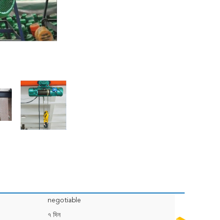
negotiable
৭ দিন