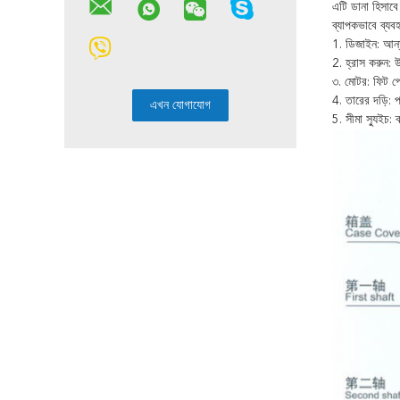
এটি ডানা হিসাবে
ব্যাপকভাবে ব্যব
1. ডিজাইন: আন্তর
2. হ্রাস করুন: উ
৩. মোটর: ফিট প্
4. তারের দড়ি: 
5. সীমা স্যুইচ: 