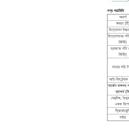
পণ্য পরামিতি
আদর্শ
ক্ষমতা (টি
উত্তোলন উচ্চত
উত্তোলনের গতি
মিনিট)
ভ্রমণের গতি 
মিনিট)
তারের দড়ি 
আই-বিম ট্র্যা
সার্কেল কক্ষপথ সর
ব্যাসার্ধ (মি
ভোল্টেজ, বৈদ্
একক বিশে
ফ্রিকোয়েন্স
পর্যায়