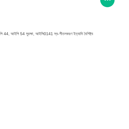
 আইপি 44, আইপি 54 সুরক্ষা, আইসি0141 স্ব-শীতলকরণ ইত্যাদি বৈশিষ্ট্য