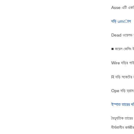
Asse এটি একত্র
দড়ি umোল
Dead ওয়েলড দড়
■ কয়েল কেসিং 
Wire দড়ির গাইড
R দড়ি সকেটের ম
Ope দড়ি ড্রাম 
ইস্পাত তারের দড
বৈদ্যুতিক তারে
দীর্ঘকালীন কর্মজ