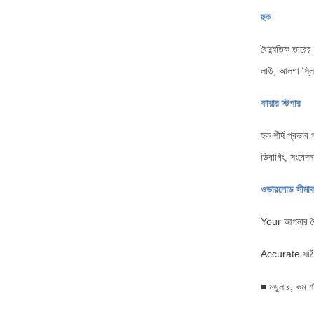
হুক
বৈদ্যুতিক তারের 
লাউ, আলগা স্লি
ফায়ার স্টপার
হুক শীর্ষ প্রভাব
ডিবাগিং, সংবেদন
ওভারলোড সীমাব
Your আপনার বৈদ
Accurate সঠিক 
■ মডুলার, কম শ