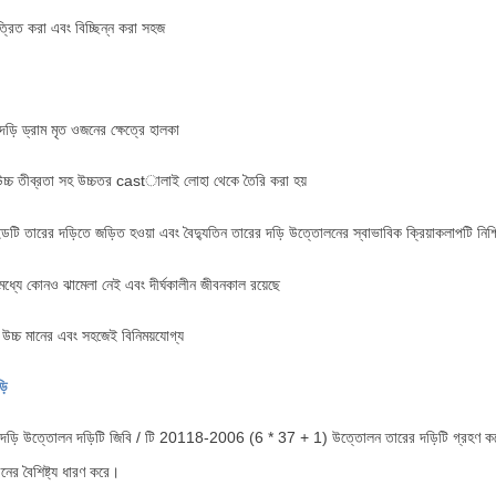
িত করা এবং বিচ্ছিন্ন করা সহজ
ি ড্রাম মৃত ওজনের ক্ষেত্রে হালকা
উচ্চ তীব্রতা সহ উচ্চতর castালাই লোহা থেকে তৈরি করা হয়
টি তারের দড়িতে জড়িত হওয়া এবং বৈদ্যুতিন তারের দড়ি উত্তোলনের স্বাভাবিক ক্রিয়াকলাপটি নিশ্
ধ্যে কোনও ঝামেলা নেই এবং দীর্ঘকালীন জীবনকাল রয়েছে
উচ্চ মানের এবং সহজেই বিনিময়যোগ্য
়ি
র দড়ি উত্তোলন দড়িটি জিবি / টি 20118-2006 (6 * 37 + 1) উত্তোলন তারের দড়িটি গ্রহণ করে, 
ীবনের বৈশিষ্ট্য ধারণ করে।