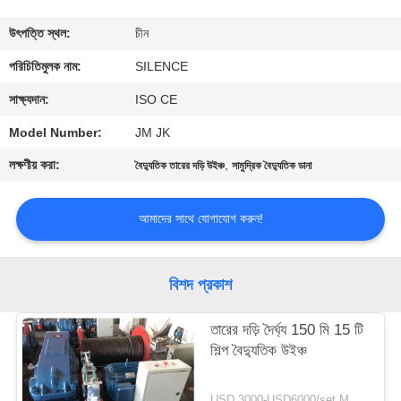
নিয়ন্ত্রণ
উৎপত্তি স্থল:
চীন
যোগাযোগ
পরিচিতিমুলক নাম:
SILENCE
করুন
সাক্ষ্যদান:
ISO CE
Model Number:
JM JK
উদ্ধৃতির
লক্ষণীয় করা:
,
বৈদ্যুতিক তারের দড়ি উইঞ্চ
সামুদ্রিক বৈদ্যুতিক ডানা
জন্য
আবেদন
আমাদের সাথে যোগাযোগ করুন!
সাইট
বিশদ প্রকাশ
ম্যাপ
তারের দড়ি দৈর্ঘ্য 150 মি 15 টি
শিল্প বৈদ্যুতিক উইঞ্চ
PRIVACY
POLICY
USD 3000-USD6000/set MOQ:1 সেট