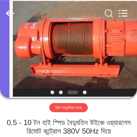
Henan
Silence
Industry
Co.,
Ltd..
All
Rights
Reserved.
বাড়ি
পণ্য
আমাদের
সম্পর্কে
কারখানা
শিল্প বৈদ্যুতিক ডানা
ভ্রমণ
0.5 - 10 টন হাই স্পিড বৈদ্যুতিন উইঞ্চে ওয়্যারলেস
মান
রিমোট কন্ট্রোল 380V 50Hz দিয়ে