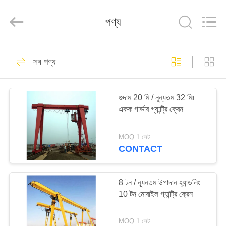
Henan
Silence
Industry
পণ্য
Co.,
Ltd..
All
Rights
Reserved.
বাড়ি
44
সব পণ্য
ওভারহেড ট্র্যাভেলিং ক্রেন
পণ্য
গুদাম 20 মি / নূন্যতম 32 মিঃ
একক গার্ডার গ্যান্ট্রি ক্রেন
আমাদের
সম্পর্কে
MOQ:1 সেট
CONTACT
43
কারখানা
ভ্রমণ
8 টন / ন্যূনতম উপাদান হ্যান্ডলিং
ইউরোপীয় ওভারহেড ক্রেন
10 টন মোবাইল গ্যান্ট্রি ক্রেন
মান
MOQ:1 সেট