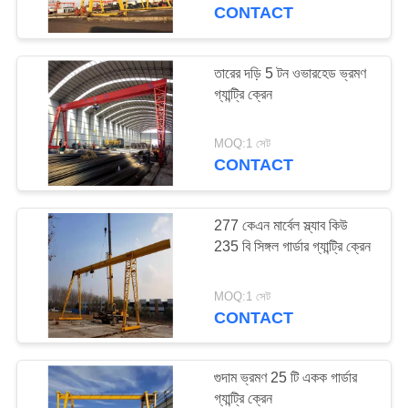
নিয়ন্ত্রণ
CONTACT
যোগাযোগ
তারের দড়ি 5 টন ওভারহেড ভ্রমণ
35
গ্যান্ট্রি ক্রেন
করুন
ওয়ার্কশপ ওভারহেড ক্রেন
MOQ:1 সেট
উদ্ধৃতির
CONTACT
জন্য
আবেদন
277 কেএন মার্বেল স্ল্যাব কিউ
235 বি সিঙ্গল গার্ডার গ্যান্ট্রি ক্রেন
64
সাইট
MOQ:1 সেট
ম্যাপ
CONTACT
পোর্টেবল গ্যান্ট্রি ক্রেন
PRIVACY
গুদাম ভ্রমণ 25 টি একক গার্ডার
POLICY
গ্যান্ট্রি ক্রেন