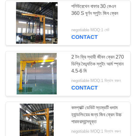
পলিউরেথেন বাফার 30 কেএন
360 S ঘূর্ণন স্লুইং জিব ক্রেন
25
negotiable MOQ:1 সেট
নিম্ন হেডরুম উত্তোলন
CONTACT
2 টন ফ্রি স্থায়ী জীবন ক্রেন 270
ডিগ্রি বৈদ্যুতিক স্লুইং আর্ম স্প্যান
4.5-6 মি
30
negotiable MOQ:1 বিন্যাস করুন
CONTACT
শিল্প বৈদ্যুতিক ডানা
কমপ্যাক্ট ডেভিট স্তম্ভটি গুদাম
হ্যান্ডলিংয়ের জন্য জিব ক্রেন উচ্চ
পারফরম্যান্সযুক্ত
negotiable MOQ:1 বিন্যাস করুন