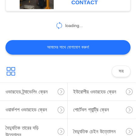
CONTACT
58
loading...
পিলার মাউন্ট জিব ক্রেন
আমাদের সাথে যোগাযোগ করুন!
সব
58
একক গার্ডার গ্যান্ট্রি ক্রেন
ওভারহেড ট্র্যাভেলিং ক্রেন
ইউরোপীয় ওভারহেড ক্রেন
ওয়ার্কশপ ওভারহেড ক্রেন
পোর্টেবল গ্যান্ট্রি ক্রেন
বৈদ্যুতিক তারের দড়ি
বৈদ্যুতিক চেইন উত্তোলন
উত্তোলন